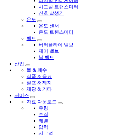
디지털 인디게이터
시그널 트랜스미터
신호 발생기
온도
온도 센서
온도 트랜스미터
밸브
버터플라이 밸브
제어 밸브
볼 밸브
산업
물 & 폐수
식품 & 음료
펄프 & 제지
채광 & 기타
서비스
자료 다운로드
유량
수질
레벨
압력
시그널