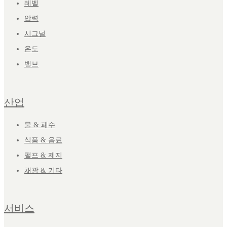
레벨
압력
시그널
온도
밸브
산업
물 & 폐수
식품 & 음료
펄프 & 제지
채광 & 기타
서비스