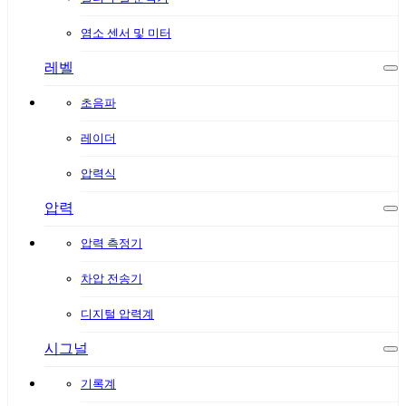
염소 센서 및 미터
레벨
초음파
레이더
압력식
압력
압력 측정기
차압 전송기
디지털 압력계
시그널
기록계