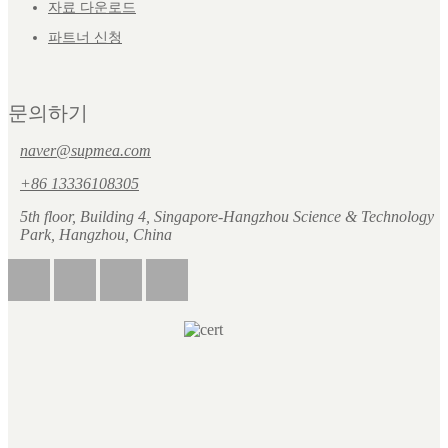
자료 다운로드
파트너 신청
문의하기
naver@supmea.com
+86 13336108305
5th floor, Building 4, Singapore-Hangzhou Science & Technology
Park, Hangzhou, China