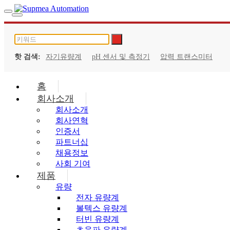
핫 검색:
자기유량계
pH 센서 및 측정기
압력 트랜스미터
홈
회사소개
회사소개
회사연혁
인증서
파트너십
채용정보
사회 기여
제품
유량
전자 유량계
볼텍스 유량계
터빈 유량계
초음파 유량계