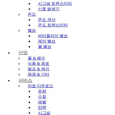
시그널 트랜스미터
신호 발생기
온도
온도 센서
온도 트랜스미터
밸브
버터플라이 밸브
제어 밸브
볼 밸브
산업
물 & 폐수
식품 & 음료
펄프 & 제지
채광 & 기타
서비스
자료 다운로드
유량
수질
레벨
압력
시그널