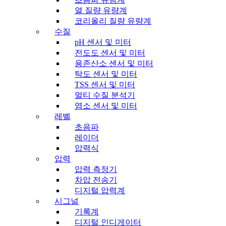
열 질량 유량계
코리올리 질량 유량계
수질
pH 센서 및 미터
전도도 센서 및 미터
용존산소 센서 및 미터
탁도 센서 및 미터
TSS 센서 및 미터
멀티 수질 분석기
염소 센서 및 미터
레벨
초음파
레이더
압력식
압력
압력 측정기
차압 전송기
디지털 압력계
시그널
기록계
디지털 인디게이터