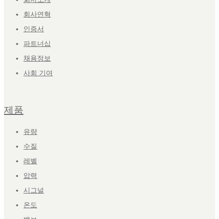
회사연혁
인증서
파트너십
채용정보
사회 기여
제품
유량
수질
레벨
압력
시그널
온도