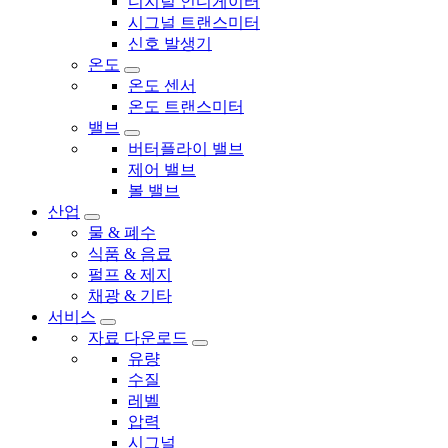
디지털 인디게이터
시그널 트랜스미터
신호 발생기
온도
온도 센서
온도 트랜스미터
밸브
버터플라이 밸브
제어 밸브
볼 밸브
산업
물 & 폐수
식품 & 음료
펄프 & 제지
채광 & 기타
서비스
자료 다운로드
유량
수질
레벨
압력
시그널