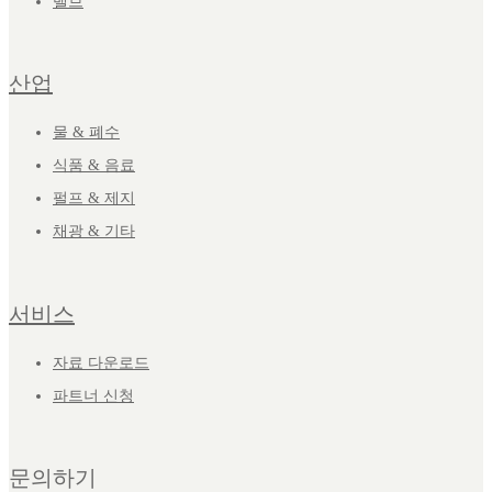
밸브
산업
물 & 폐수
식품 & 음료
펄프 & 제지
채광 & 기타
서비스
자료 다운로드
파트너 신청
문의하기