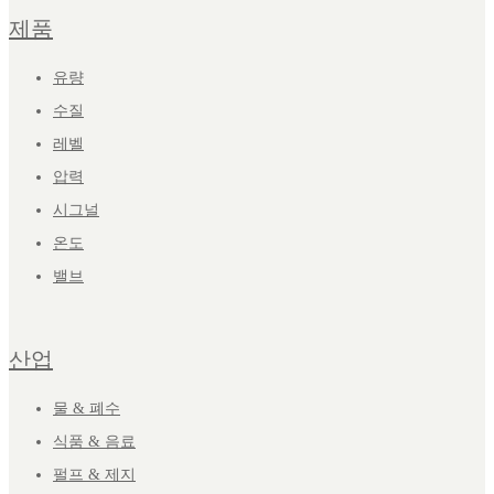
제품
유량
수질
레벨
압력
시그널
온도
밸브
산업
물 & 폐수
식품 & 음료
펄프 & 제지