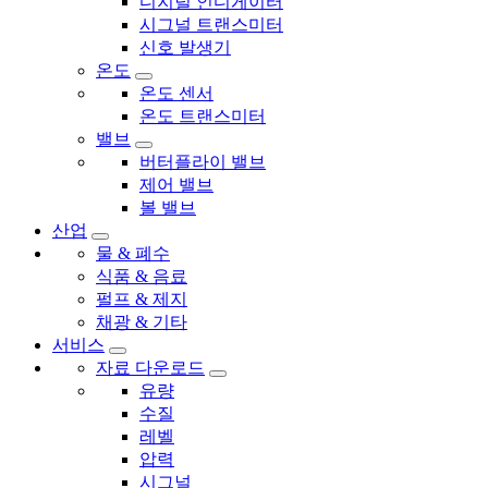
디지털 인디게이터
시그널 트랜스미터
신호 발생기
온도
온도 센서
온도 트랜스미터
밸브
버터플라이 밸브
제어 밸브
볼 밸브
산업
물 & 폐수
식품 & 음료
펄프 & 제지
채광 & 기타
서비스
자료 다운로드
유량
수질
레벨
압력
시그널