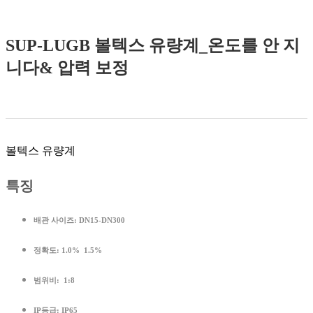
SUP-LUGB 볼텍스 유량계_온도를 안 지
니다& 압력 보정
볼텍스 유량계
특징
배관 사이즈:
DN15-DN300
정확도:
1.0% 1.5%
범위비:
1:8
IP등급:
IP65