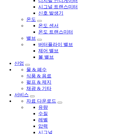
디지털 인디게이터
시그널 트랜스미터
신호 발생기
온도
온도 센서
온도 트랜스미터
밸브
버터플라이 밸브
제어 밸브
볼 밸브
산업
물 & 폐수
식품 & 음료
펄프 & 제지
채광 & 기타
서비스
자료 다운로드
유량
수질
레벨
압력
시그널