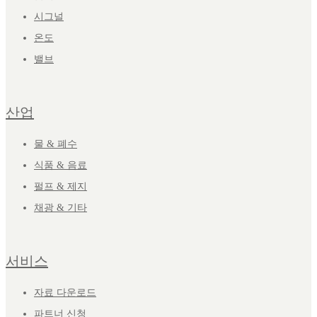
시그널
온도
밸브
산업
물 & 폐수
식품 & 음료
펄프 & 제지
채광 & 기타
서비스
자료 다운로드
파트너 신청