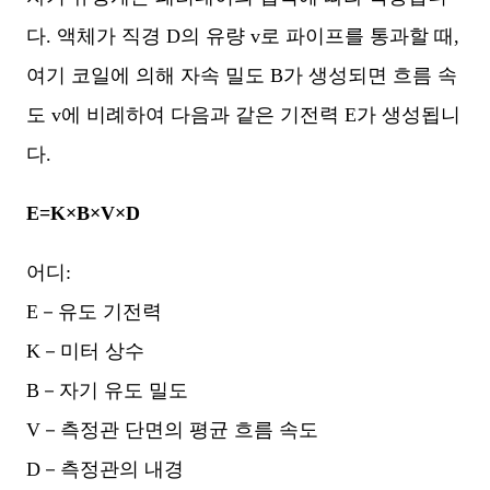
다. 액체가 직경 D의 유량 v로 파이프를 통과할 때,
여기 코일에 의해 자속 밀도 B가 생성되면 흐름 속
도 v에 비례하여 다음과 같은 기전력 E가 생성됩니
다.
E=K×B×V×D
어디:
E－유도 기전력
K－미터 상수
B－자기 유도 밀도
V－측정관 단면의 평균 흐름 속도
D－측정관의 내경