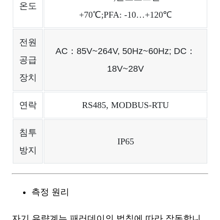
온도
+70℃;PFA: -10…+120℃
전원
AC：85V~264V, 50Hz~60Hz; DC：
공급
18V~28V
장치
연락
RS485, MODBUS-RTU
침투
IP65
방지
측정 원리
자기 유량계는 패러데이의 법칙에 따라 작동합니