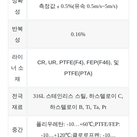
정확
측정값
0.5%(유속 0.5m/s~5m/s)
±
성
반복
0.16%
성
라이
CR, UR, PTFE(F4), FEP(F46), 및
너 소
PTFE(PTA)
재
전극
316L 스테인리스 스틸, 하스텔로이 C,
재료
하스텔로이 B, Ti, Ta, Pt
폴리우레탄: -10…+60℃;PTFE/FEP:
중간
-10…+120℃;클로로프렌: -10…