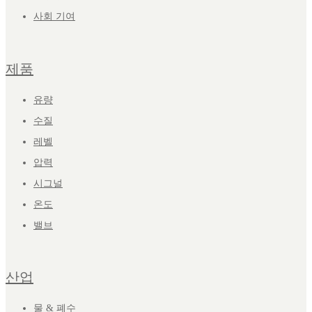
사회 기여
제품
유량
수질
레벨
압력
시그널
온도
밸브
산업
물 & 폐수