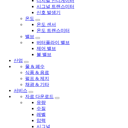
디지털 인디게이터
시그널 트랜스미터
신호 발생기
온도
온도 센서
온도 트랜스미터
밸브
버터플라이 밸브
제어 밸브
볼 밸브
산업
물 & 폐수
식품 & 음료
펄프 & 제지
채광 & 기타
서비스
자료 다운로드
유량
수질
레벨
압력
시그널