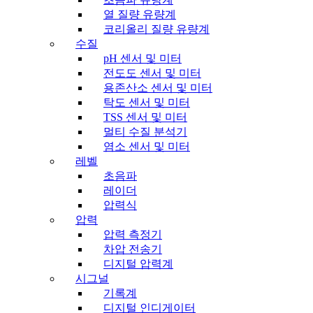
열 질량 유량계
코리올리 질량 유량계
수질
pH 센서 및 미터
전도도 센서 및 미터
용존산소 센서 및 미터
탁도 센서 및 미터
TSS 센서 및 미터
멀티 수질 분석기
염소 센서 및 미터
레벨
초음파
레이더
압력식
압력
압력 측정기
차압 전송기
디지털 압력계
시그널
기록계
디지털 인디게이터