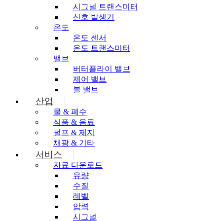
시그널 트랜스미터
신호 발생기
온도
온도 센서
온도 트랜스미터
밸브
버터플라이 밸브
제어 밸브
볼 밸브
산업
물 & 폐수
식품 & 음료
펄프 & 제지
채광 & 기타
서비스
자료 다운로드
유량
수질
레벨
압력
시그널