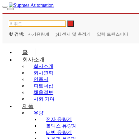
핫 검색:
자기유량계
pH 센서 및 측정기
압력 트랜스미터
홈
회사소개
회사소개
회사연혁
인증서
파트너십
채용정보
사회 기여
제품
유량
전자 유량계
볼텍스 유량계
터빈 유량계
초음파 유량계